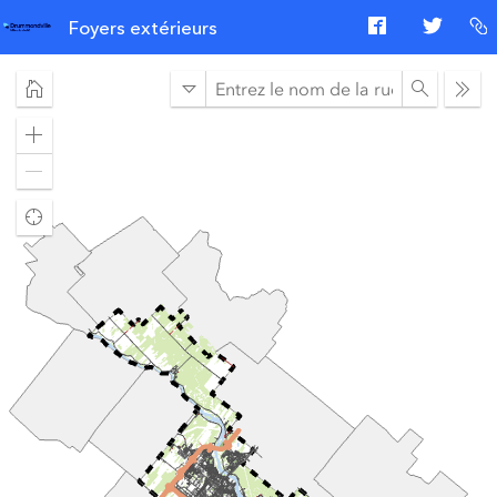
Foyers extérieurs
Segment
Ope
de
sear
rue
Zoom
avant
Zoom
arrière
Rechercher
ma
localisation